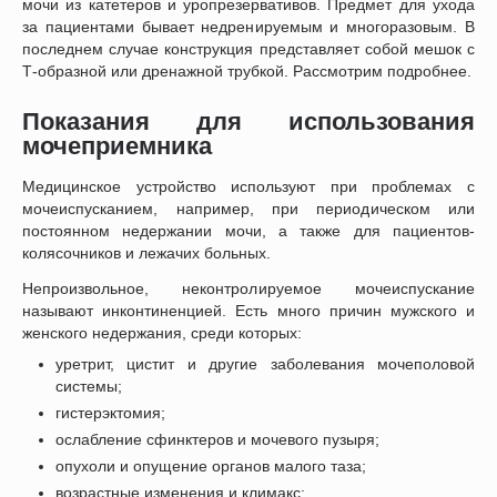
мочи из катетеров и уропрезервативов. Предмет для ухода
за пациентами бывает недренируемым и многоразовым. В
последнем случае конструкция представляет собой мешок с
Т-образной или дренажной трубкой. Рассмотрим подробнее.
Показания для использования
мочеприемника
Медицинское устройство используют при проблемах с
мочеиспусканием, например, при периодическом или
постоянном недержании мочи, а также для пациентов-
колясочников и лежачих больных.
Непроизвольное, неконтролируемое мочеиспускание
называют инконтиненцией. Есть много причин мужского и
женского недержания, среди которых:
уретрит, цистит и другие заболевания мочеполовой
системы;
гистерэктомия;
ослабление сфинктеров и мочевого пузыря;
опухоли и опущение органов малого таза;
возрастные изменения и климакс;