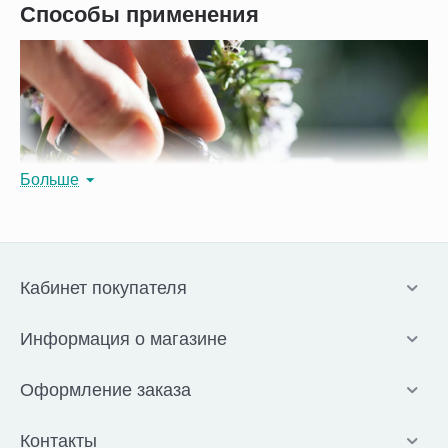
Способы применения
Больше
Кабинет покупателя
Субстанция представляет собой выжимку определенного
Информация о магазине
растения. Свойства продукции зависят от исходного сырья.
Существуют разные способы использования концентрата:
Оформление заказа
Для проведения сеансов ароматерапии в воду добавляют 3-
10 капель ароматного эфирного масла, после чего смесь
нагревают в специальной лампе. Данный метод очищает
Контакты
воздух от вирусов и бактерий, а вдыхание ароматов