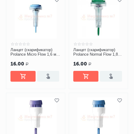
Ланцет (скарификатор)
Ланцет (скарификатор)
Prolance Micro Flow 1,6 мм
Prolance Normal Flow 1,8
для взятия капиллярной
мм для взятия
16.00
16.00
крови №1
капиллярной крови №1
Р
Р