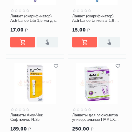
Ланцет (скарификатор)
Ланцет (скарификатор)
Acti-Lance Lite 1,5 мм для
Acti-Lance Universal 1,8 мм
взятия капиллярной крови
для взятия капиллярной
17.00
15.00
№1
крови №1
Р
Р
Ланцеты Акку-Чек
Ланцеты для глюкометра
Софткликс №25
универсальные HAMEX
28G №50
189.00
250.00
Р
Р