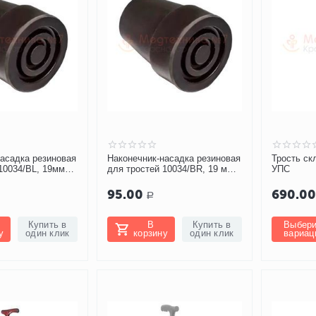
насадка резиновая
Наконечник-насадка резиновая
Трость ск
10034/BL, 19мм
для тростей 10034/BR, 19 мм
УПС
(коричневый)
95.00
690.0
Р
Купить в
В
Купить в
Выбери
у
один клик
корзину
один клик
вариац