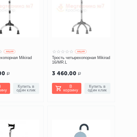
AКЦИЯ
AКЦИЯ
ехопорная Mikirad
Трость четырехопорная Mikirad
16/MR.L
00
3 460.00
Р
Р
В
Купить в
В
Купить в
зину
один клик
корзину
один клик