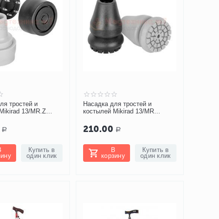
ля тростей и
Насадка для тростей и
Mikirad 13/MR.Z
костылей Mikirad 13/MR
широкая
210.00
Р
Р
В
Купить в
В
Купить в
зину
один клик
корзину
один клик