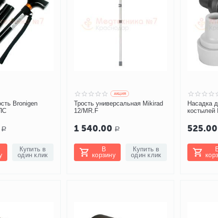
AКЦИЯ
сть Bronigen
Трость универсальная Mikirad
Насадка д
ПС
12/MR.F
костылей 
зимняя
1 540.00
525.00
Р
Р
Купить в
В
Купить в
у
один клик
корзину
один клик
кор