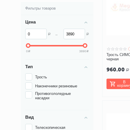
Фильтры товаров
Цена
–
Р
Р
0
3890
Р
Р
Трость СИМС
черная
Тип
960.00
Р
Трость
В
корзин
Наконечники резиновые
Противогололедные
насадки
Вид
Телескопическая