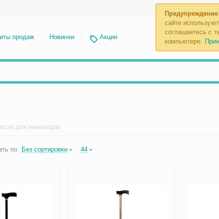
Предупреждение
сайте используют
соглашаетесь с те
иты продаж
Новинки
Акции
компьютере:
Прин
рости для инвалидов
ть по:
Без сортировки
44