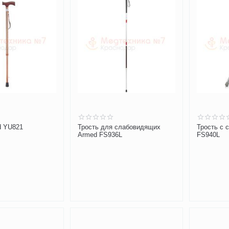
d YU821
Трость для слабовидящих
Трость с 
Armed FS936L
FS940L