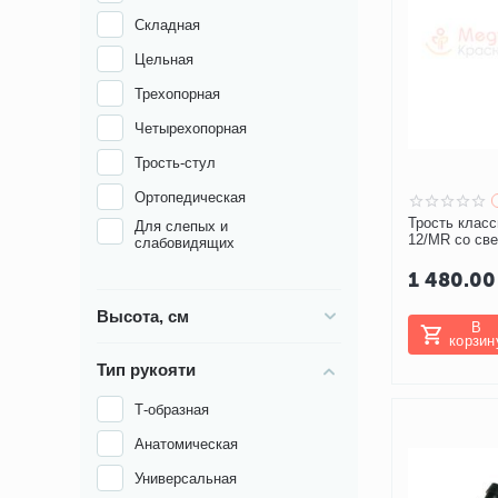
Складная
Цельная
Трехопорная
Четырехопорная
Трость-стул
Ортопедическая
Трость класс
Для слепых и
12/MR со св
слабовидящих
1 480.00
Высота, см
В
корзин
Тип рукояти
Т-образная
Анатомическая
Универсальная