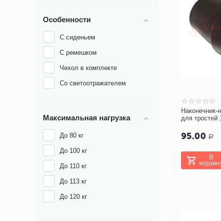
Особенности
С сиденьем
С ремешком
Чехол в комплекте
Со светоотражателем
Наконечник-
Максимальная нагрузка
для тростей 
(черный)
95.00
До 80 кг
Р
До 100 кг
В
корзин
До 110 кг
До 113 кг
До 120 кг