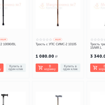
AКЦИЯ
AКЦИЯ
2 10090/BL
Трость с УПС СИМС-2 10105
Трость тр
15/MR.L
1 080.00
3 340.
Р
Купить в
В
Купить в
у
один клик
корзину
один клик
кор