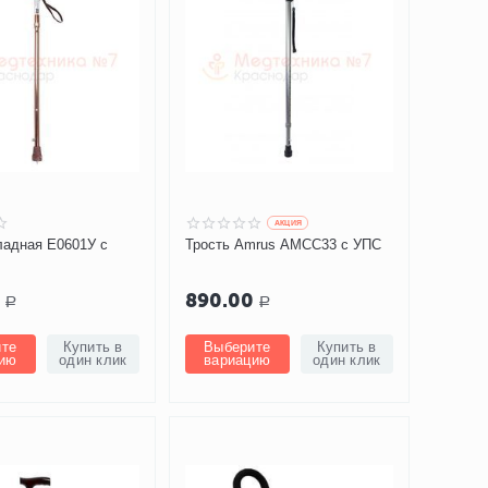
AКЦИЯ
ладная Е0601У с
Трость Amrus AMCC33 с УПС
0
890.00
Р
Р
те
Купить в
Выберите
Купить в
ию
один клик
вариацию
один клик