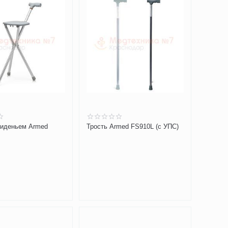
сиденьем Armed
Трость Armed FS910L (с УПС)