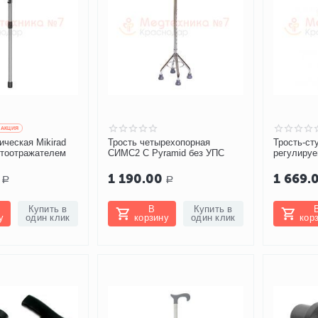
AКЦИЯ
ическая Mikirad
Трость четырехопорная
Трость-с
етоотражателем
СИМС2 C Pyramid без УПС
регулируе
1 190.00
1 669.
Р
Р
Купить в
В
Купить в
у
один клик
корзину
один клик
кор