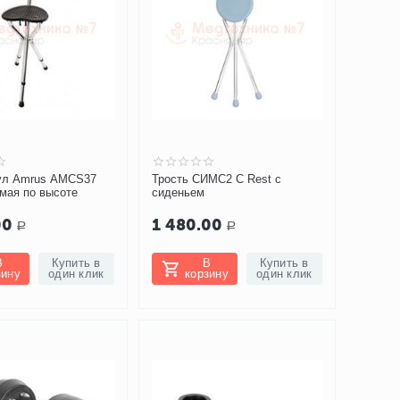
тул Amrus AMCS37
Трость СИМС2 C Rest с
мая по высоте
сиденьем
00
1 480.00
Р
Р
В
Купить в
В
Купить в
зину
один клик
корзину
один клик