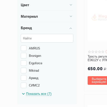
Цвет
Материал
Бренд
AMRUS
Bronigen
Трость регу
Е0612У с УП
Ergoforce
650.00
Р
Mikirad
Армед
Выберите
вариацию
СИМС2
Тривес
Показать все (7)