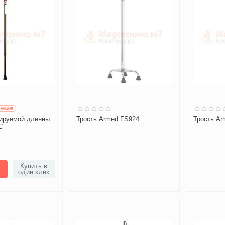
AКЦИЯ
лируемой длинны
Трость Armed FS924
Трость Ar
С
Купить в
один клик