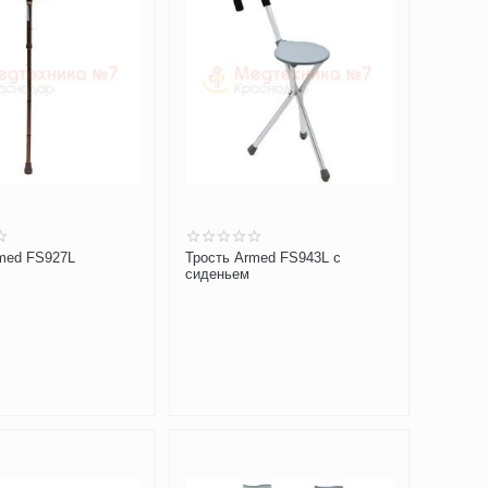
med FS927L
Трость Armed FS943L с
сиденьем