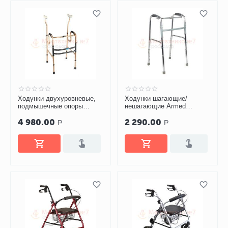
Ходунки двухуровневые,
Ходунки шагающие/
подмышечные опоры
нешагающие Armed
СИМС 2 10189
KR913L
4 980.00
2 290.00
Р
Р