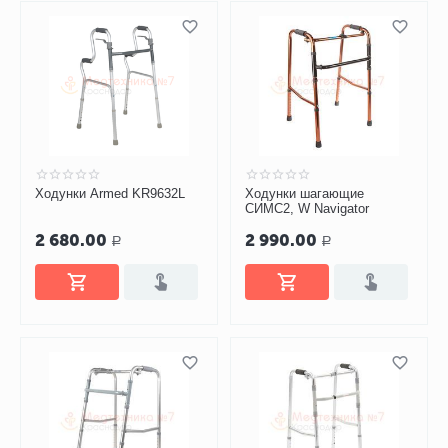
Ходунки Armed KR9632L
Ходунки шагающие
СИМС2, W Navigator
2 680.00
2 990.00
Р
Р