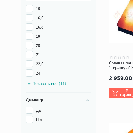
16
16,5
16,8
19
20
21
Солевая ламп
22,5
"Пирамида" 2-
12025-Д-М )
24
2 959.00
24,4
Показать все (11)
В
26
корзин
Диммер
28
Да
Нет