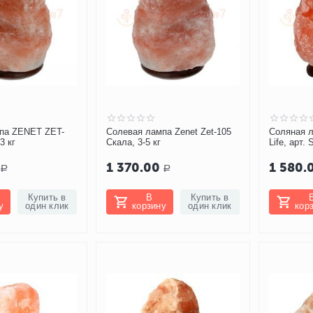
па ZENET ZET-
Солевая лампа Zenet Zet-105
Соляная л
3 кг
Скала, 3-5 кг
Life, арт.
1 370.00
1 580.
Р
Р
Купить в
В
Купить в
у
один клик
корзину
один клик
кор