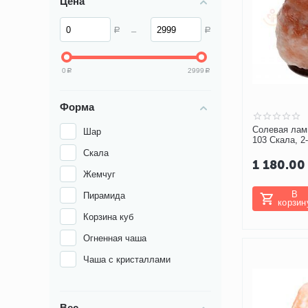
Цена
–
Р
Р
0
2999
Р
Р
Форма
Солевая лам
Шар
103 Скала, 2-
Скала
1 180.00
Жемчуг
В
Пирамида
корзин
Корзина куб
Огненная чаша
Чаша с кристаллами
Вес