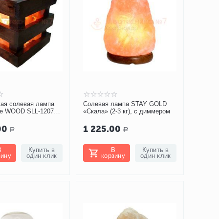
ая солевая лампа
Солевая лампа STAY GOLD
fe WOOD SLL-12070-
«Скала» (2-3 кг), с диммером
00
1 225.00
Р
Р
В
Купить в
В
Купить в
зину
один клик
корзину
один клик