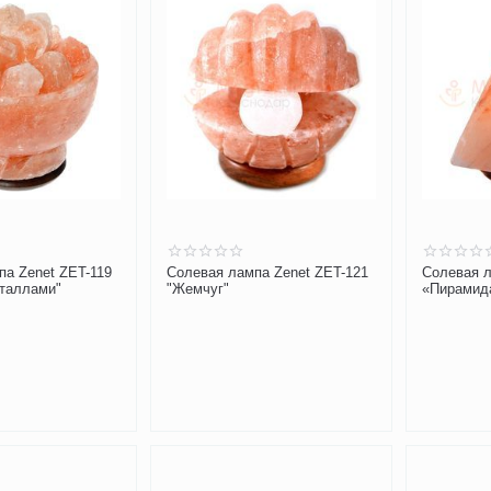
па Zenet ZET-119
Солевая лампа Zenet ZET-121
Солевая л
сталлами"
"Жемчуг"
«Пирамид