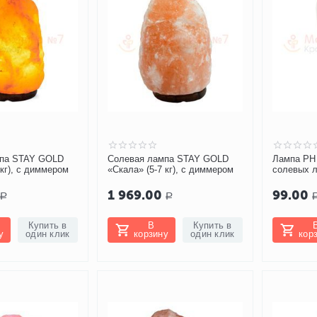
мпа STAY GOLD
Солевая лампа STAY GOLD
Лампа РН 
 кг), с диммером
«Скала» (5-7 кг), с диммером
солевых 
1 969.00
99.00
Р
Р
Купить в
В
Купить в
у
один клик
корзину
один клик
кор