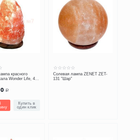
ампа красного
Солевая лампа ZENET ZET-
ала Wonder Life, 4-6
131 "Шар"
LL-12015-Д
00
Р
В
Купить в
зину
один клик