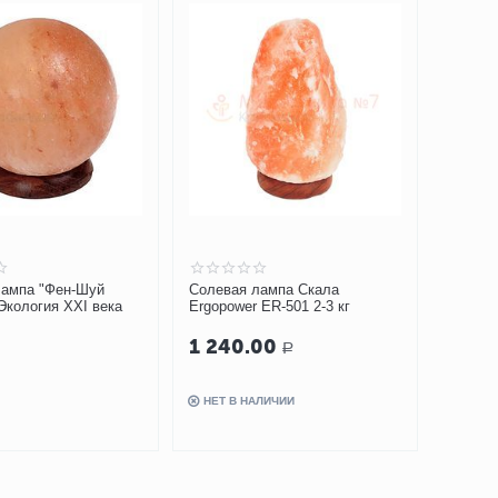
лампа "Фен-Шуй
Солевая лампа Скала
Экология XXI века
Ergopower ER-501 2-3 кг
1 240.00
Р
НЕТ В НАЛИЧИИ