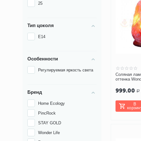
25
Тип цоколя
Е14
Особенности
Регулируемая яркость света
Соляная лам
оттенка Wond
ДНг 1-2 кг
999.00
Р
Бренд
Home Ecology
В
корзин
PincRock
STAY GOLD
Wonder Life