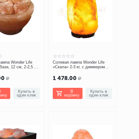
ампа Wonder Life
Солевая лампа Wonder Life
аза, 12 см, 2-2,5 кг
«Скала» 2-3 кг, с диммером
6Д)
(SLL-12013-ДДм)
00
1 478.00
Р
Р
В
Купить в
В
Купить в
зину
один клик
корзину
один клик