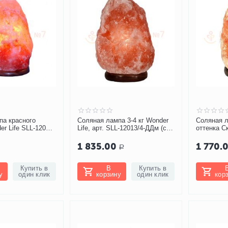
па красного
Соляная лампа 3-4 кг Wonder
Соляная л
er Life SLL-12012-
Life, арт. SLL-12013/4-ДДм (с
оттенка Ск
димером)
кг, арт. S
1 835.00
1 770.
Р
Купить в
В
Купить в
у
один клик
корзину
один клик
кор