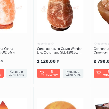
па Скала
Соляная лампа Скала Wonder
Солевая л
-502 3-5 кг
Life, 2-3 кг, арт. SLL-12013-ДДм
Огненная В
(с димером)
(SLL-1205
1 120.00
2 790.
Р
Р
Купить в
В
Купить в
у
один клик
корзину
один клик
кор