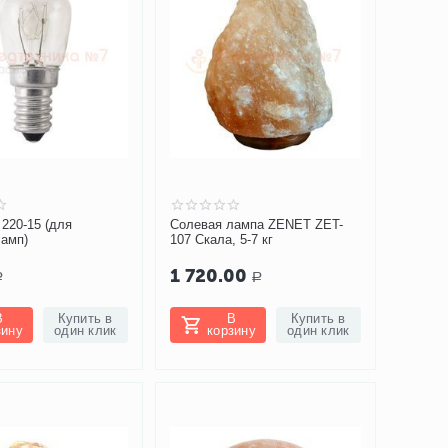
220-15 (для
Солевая лампа ZENET ZET-
ламп)
107 Скала, 5-7 кг
1 720.00
Р
Р
В
Купить в
В
Купить в
зину
один клик
корзину
один клик