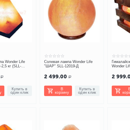
а Wonder Life
Солевая лампа Wonder Life
Гималайск
2,5 кг (SLL-
"ШАР" SLL-12019-Д
Wonder Li
W1
2 499.00
2 999.
Р
Р
Купить в
В
Купить в
у
один клик
корзину
один клик
кор