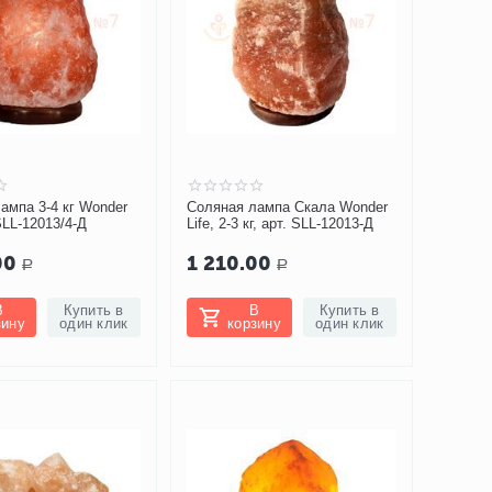
ампа 3-4 кг Wonder
Соляная лампа Скала Wonder
 SLL-12013/4-Д
Life, 2-3 кг, арт. SLL-12013-Д
00
1 210.00
Р
Р
В
Купить в
В
Купить в
зину
один клик
корзину
один клик