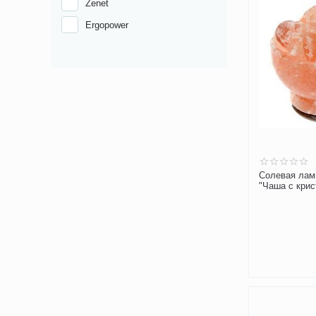
Zenet
Ergopower
Солевая лам
"Чаша с кри