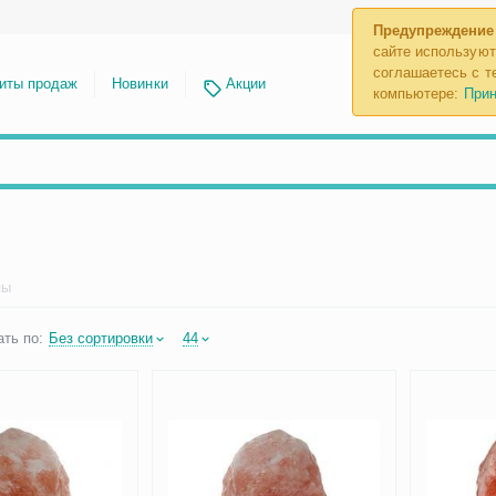
Предупреждение
сайте используют
соглашаетесь с те
иты продаж
Новинки
Акции
компьютере:
Прин
пы
ть по:
Без сортировки
44