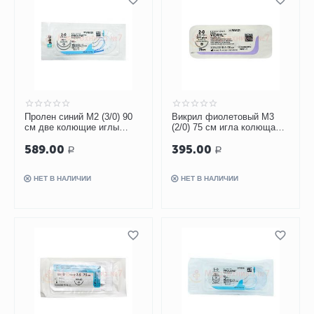
Пролен синий М2 (3/0) 90
Викрил фиолетовый М3
см две колющие иглы
(2/0) 75 см игла колющая
МН-1, арт. W8525
SH-2 Plus 1/2 окр 26мм,
589.00
395.00
арт. W9121
Р
Р
НЕТ В НАЛИЧИИ
НЕТ В НАЛИЧИИ