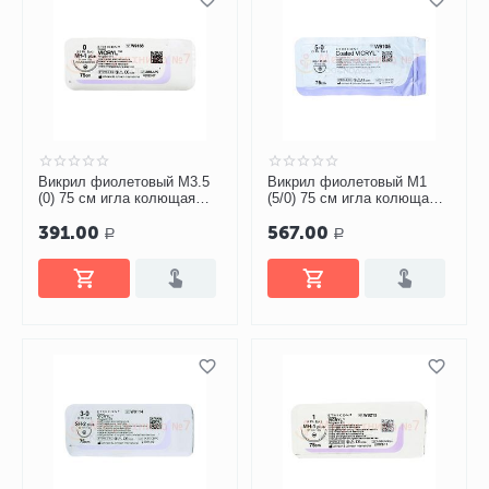
Викрил фиолетовый М3.5
Викрил фиолетовый М1
(0) 75 см игла колющая
(5/0) 75 см игла колющая
MH-1 Plus 1/2 окр 31мм,
RB-1 Plus 1/2 окр 17мм,
391.00
567.00
арт. W9138
арт. W9105
Р
Р