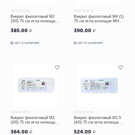
Викрил фиолетовый M2
Викрил фиолетовый М4 (1)
(3/0) 75 см игла колющая
75 см игла колющая MH-1
SH-2 Plus, арт. W9114
1/2 окр 31мм, арт. W9213
385.00
390.00
Р
Р
НЕТ В НАЛИЧИИ
НЕТ В НАЛИЧИИ
Викрил фиолетовый М2
Викрил фиолетовый М1.5
(3/0) 75 см игла колющая
(4/0) 75 см игла колющая
SH-2 Plus 1/2 окр 26мм,
SH-2 Plus 2 1/2 окр 20мм,
364.00
524.00
арт. W9120
арт. W9113
Р
Р