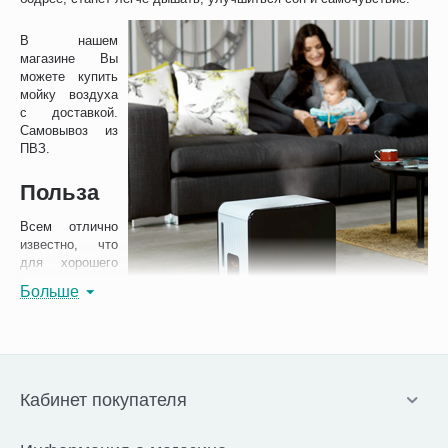
В нашем
магазине Вы
можете купить
мойку воздуха
с доставкой.
Самовывоз из
ПВЗ.
Польза
Всем отлично
известно, что
для хорошего
самочувствия
Больше
необходимо
находиться в
оптимальном микроклимате. И когда речь заходит о помещениях,
а в особенности о доме, в котором мы проводим большую часть
времени и отдыхаем, то нужно постоянно поддерживать чистоту и
оптимальный уровень влажности. Но сделать это достаточно
Кабинет покупателя
трудно: летом из-за загазованности улиц проветривание не дает
нужного результата, из окон летит пыль и грязь, а зимой
работающие батареи высушивают воздух, проветривание же из-за