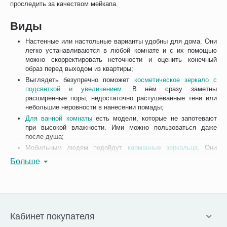
проследить за качеством мейкапа.
Виды
Настенные или настольные варианты удобны для дома. Они
легко устанавливаются в любой комнате и с их помощью
можно скорректировать неточности и оценить конечный
образ перед выходом из квартиры;
Выглядеть безупречно поможет
косметическое зеркало с
подсветкой и увеличением
. В нём сразу заметны
расширенные поры, недостаточно растушёванные тени или
небольшие неровности в нанесении помады;
Для ванной комнаты
есть модели, которые не запотевают
при высокой влажности. Ими можно пользоваться даже
после душа;
Мобильным людям подойдут
карманные зеркальца
. Они
легко помещаются даже в клатче и при необходимости
Больше
помогут подкрасить губы или убрать осыпавшуюся тушь по
дороге на работу.
Наш интернет-магазин предлагает
купить зеркало
с подсветкой
для макияжа. Выберите понравившийся товар и добавьте его в
корзину. Забрать покупку можно в пункте самовывоза или
Кабинет покупателя
курьерской доставкой на дом.