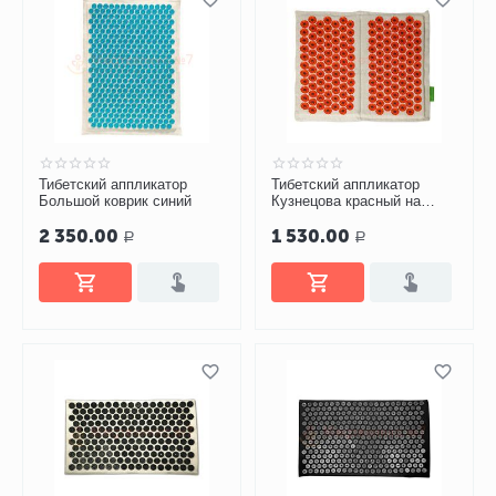
Тибетский аппликатор
Тибетский аппликатор
Большой коврик синий
Кузнецова красный на
мягкой подложке
2 350.00
1 530.00
магнитный
Р
Р