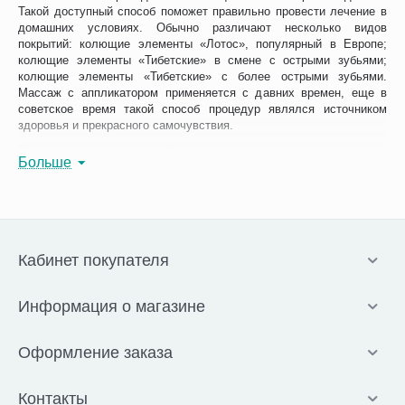
Такой доступный способ поможет правильно провести лечение в
домашних условиях. Обычно различают несколько видов
покрытий: колющие элементы «Лотос», популярный в Европе;
колющие элементы «Тибетские» в смене с острыми зубьями;
колющие элементы «Тибетские» с более острыми зубьями.
Массаж с аппликатором применяется с давних времен, еще в
советское время такой способ процедур являлся источником
здоровья и прекрасного самочувствия.
Вы можете аппликатор Кузнецова купить в нашем магазине
Больше
медтехники. Доставка по городу и области. Самовывоз из ПВЗ.
Применение
Коврики Кузнецова также имеют второе наиболее
распространённое название «Иглоаппликатор». Он обладает
Кабинет покупателя
поверхностью с пластиковыми элементами различной фактуры,
пластиковые «шипы» могут иметь различную форму, благодаря
которой различается степень интенсивности воздействия
Информация о магазине
покрытия на организм человека. Коврики также различаются по
форме и предназначению в зависимости от места приложения:
Оформление заказа
круглый валик, удобный ремешок с шипами и с застёжками для
фиксации, плоский коврик для тела и другие. Некоторые коврики
также могут иметь дополнительно встроенные магнитные
Контакты
элементы, шипы могут быть различного диаметра и высоты.