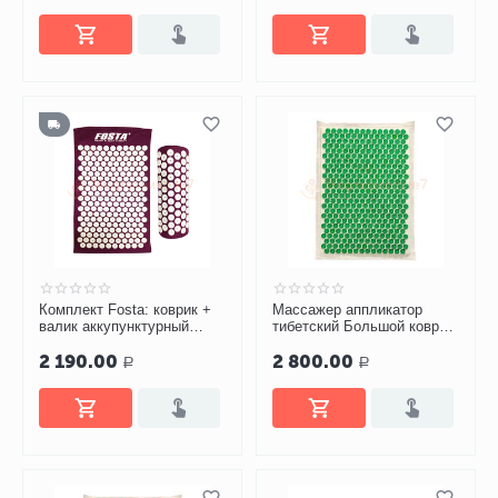
Комплект Fosta: коврик +
Массажер аппликатор
валик аккупунктурный
тибетский Большой коврик
(аппликатор) F 0107
зеленый
2 190.00
2 800.00
Р
Р