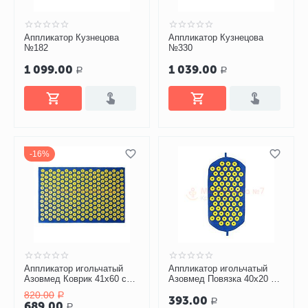
Аппликатор Кузнецова
Аппликатор Кузнецова
№182
№330
1 099.00
1 039.00
Р
Р
16%
Аппликатор игольчатый
Аппликатор игольчатый
Азовмед Коврик 41х60 см
Азовмед Повязка 40х20 см
(242 шт.)
(61 шт.)
820.00
Р
393.00
Р
689.00
Р