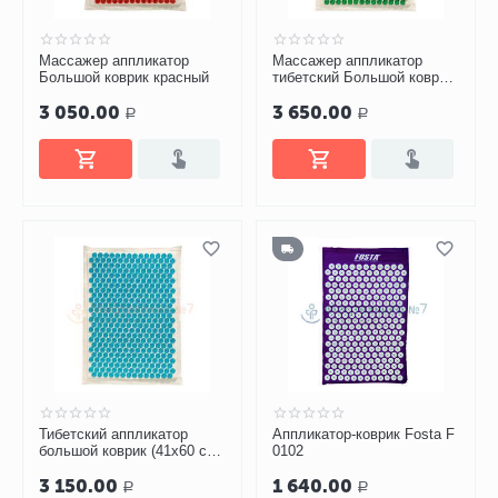
Массажер аппликатор
Массажер аппликатор
Большой коврик красный
тибетский Большой коврик
зеленый с эффектом
3 050.00
3 650.00
памяти
Р
Р
Тибетский аппликатор
Аппликатор-коврик Fosta F
большой коврик (41х60 см)
0102
с эффектом памяти синий
3 150.00
1 640.00
Р
Р