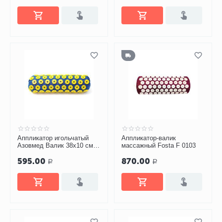
Аппликатор игольчатый
Аппликатор-валик
Азовмед Валик 38х10 см
массажный Fosta F 0103
(90 шт.)
595.00
870.00
Р
Р