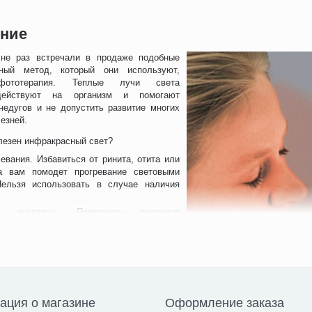
ние
не раз встречали в продаже подобные
ный метод, который они используют,
фототерапия. Теплые лучи света
 действуют на организм и помогают
недугов и не допустить развитие многих
езней.
лезен инфракрасный свет?
евания. Избавиться от ринита, отита или
та вам помодет прогревание световыми
Нельзя использовать в случае наличия
суставах. Прекрасно подходит
сная лампа +для лечения артрита и
одобных болезней. Устраняет также
 спазмы, тем самым восстанавливая
е кровоснабжение;
мышцах. ИК-лучи воздействуют на
ую область теплом, снижая болевой
ция о магазине
Оформление заказа
В среднем для успешного избавления от