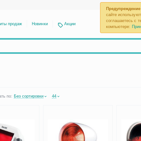
Предупреждение
сайте используют
соглашаетесь с те
иты продаж
Новинки
Акции
компьютере:
Прин
ть по:
Без сортировки
44