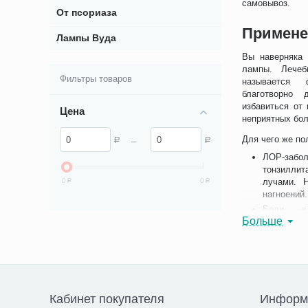
самовывоз.
От псориаза
Примене
Лампы Вуда
Вы наверняка 
лампы. Лечеб
Фильтры товаров
называется 
благотворно
избавиться от 
Цена
неприятных бол
Для чего же по
–
Р
Р
ЛОР-забол
тонзилли
0
0
лучами. 
Р
Р
нагноений.
Боли в 
Больше
инфракра
других п
мышечные
нормально
Боли в 
пораженн
Кабинет покупателя
Информа
симптом. 