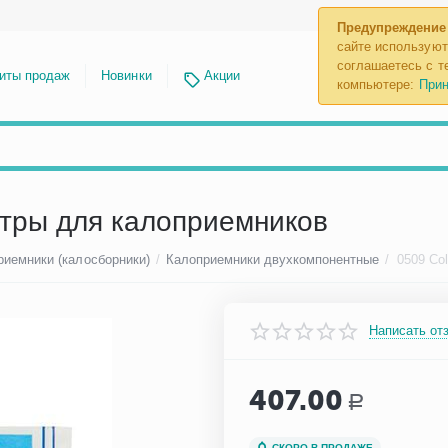
Предупреждение
сайте используют
соглашаетесь с те
иты продаж
Новинки
Акции
компьютере:
Прин
льтры для калоприемников
риемники (калосборники)
/
Калоприемники двухкомпонентные
/
Написать от
407.00
Р
СКОРО В ПРОДАЖЕ