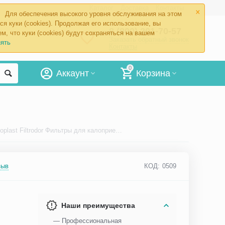
×
Каталог
Доставка
Контакты
Для обеспечения высокого уровня обслуживания на этом
ся куки (cookies). Продолжая его использование, вы
8 (800) 201-70-57
м, что куки (cookies) будут сохраняться на вашем
Заказать обратный звонок
ять
Контакты
0
Аккаунт
Корзина
0509 Coloplast Filtrodor Фильтры для калоприемников
зыв
КОД:
0509
Наши преимущества
— Профессиональная