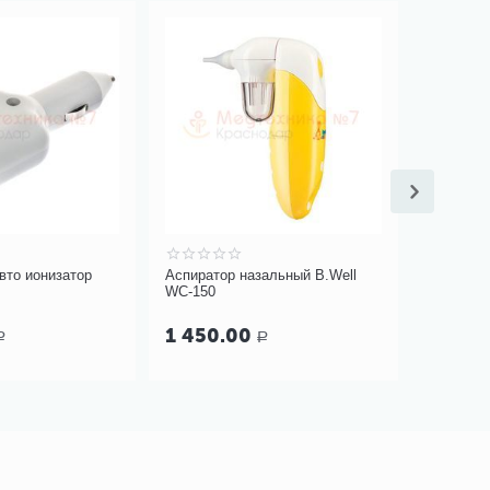
вто ионизатор
Аспиратор назальный B.Well
Ингаляци
WC-150
Compact 
1 450.00
Р
Р