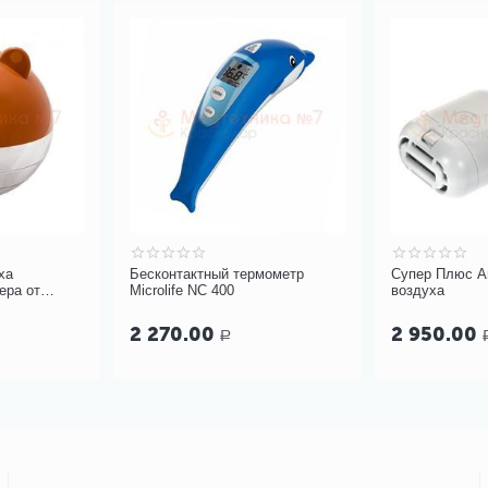
ха
Бесконтактный термометр
Супер Плюс А
ера от
Microlife NC 400
воздуха
2 270.00
2 950.00
Р