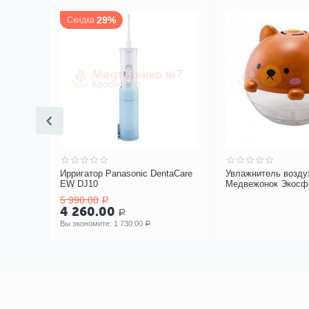
29%
Скидка
нитаза
Ирригатор Panasonic DentaCare
Увлажнитель возду
EW DJ10
Медвежонок Экосф
Armed
5 990.00
Р
4 260.00
Р
Вы экономите: 
1 730.00
Р