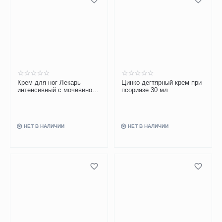
Крем для ног Лекарь
Цинко-дегтярный крем при
интенсивный с мочевиной
псориазе 30 мл
при натоптышах и сухих
мозолях 75 мл
НЕТ В НАЛИЧИИ
НЕТ В НАЛИЧИИ