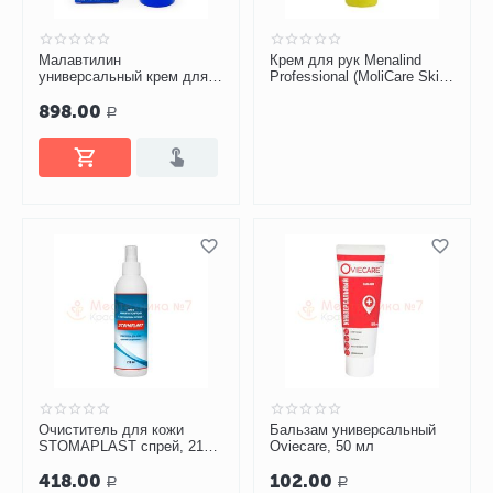
Малавтилин
Крем для рук Menalind
универсальный крем для
Professional (MoliCare Skin)
лица и тела, 50 мл
200 мл
898.00
Р
Очиститель для кожи
Бальзам универсальный
STOMAPLAST спрей, 210
Oviecare, 50 мл
мл
418.00
102.00
Р
Р