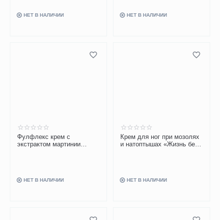
НЕТ В НАЛИЧИИ
НЕТ В НАЛИЧИИ
Фулфлекс крем с
Крем для ног при мозолях
экстрактом мартинии
и натоптышах «Жизнь без
душистой 75 мл
пемзы. Не скреби!» 75 мл
НЕТ В НАЛИЧИИ
НЕТ В НАЛИЧИИ