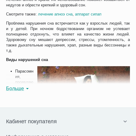
недугов и обрести крепкий и здоровый сон.
Смотрите также:
лечение апноэ сна
,
аппарат сипап
Проблема нарушения сна встречается как у взрослых людей, так
и у детей. При ночном бодрствовании организм не успевает
полноценно отдохнуть, что влияет на качество жизни людей.
Здоровому сну мешают депрессии, стрессы, утомленность, а
также дыхательные нарушения, храп, разные виды бессонницы и
т.д.
Виды нарушений сна
Парасомн
ия,
проявляю
щаяся
Больше
страхами,
энурезом,
лунатизм
ом,
тревогой,
а также
Кабинет покупателя
другими
расстройс