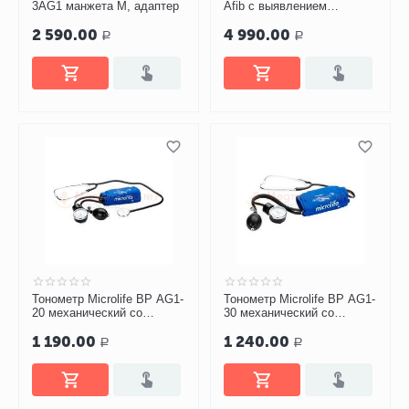
3AG1 манжета M, адаптер
Afib с выявлением
мерцательной аритмии,
2 590.00
4 990.00
манжета M-L
Р
Р
Тонометр Microlife BP AG1-
Тонометр Microlife BP AG1-
20 механический со
30 механический со
стетоскопом
стетоскопом
1 190.00
1 240.00
Р
Р