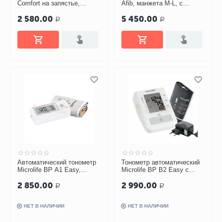
Comfort на запястье,
Afib, манжета M-L, с
манжета 13,5-23 см
адаптером
2 580.00
5 450.00
Р
Р
Автоматический тонометр
Тонометр автоматический
Microlife BP A1 Easy,
Microlife BP B2 Easy с
манжета M-L
адаптером, манжета M-L
2 850.00
2 990.00
Р
Р
НЕТ В НАЛИЧИИ
НЕТ В НАЛИЧИИ