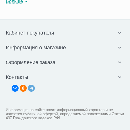
Больше
манометра, нагнетателя воздуха и стетоскопа.
Кабинет покупателя
Комплектуется сумкой-чехлом для хранения. Отличается
точностью измерений и длительным сроком службы.
Пользуется популярность у медицинских работников.
Информация о магазине
Подходит для семейного пользования;
Полуавтоматические модели могут быть оснащены
Оформление заказа
дополнительными функциями, например, индикаторами
пульса, движения руки, правильности надевания манжеты,
памятью на 30 измерений; Тонометр Микролайф
Контакты
полуавтомат помогает своевременно выявить нарушения в
работе сердца и принять соответствующие терапевтические
меры. Аритмия, обнаруженная на ранней стадии, позволяет
избежать осложнений и легче поддается лечению.
Медицинский аппарат работает от батареек и имеет крупный
ЖК-дисплей. Во время процедуры пользователь нагнетает
Информация на сайте носит информационный характер и не
воздух в манжету самостоятельно, далее устройство
является публичной офертой, определяемой положениями Статьи
автоматически определяет показатели пульса и АД;
437 Гражданского кодекса РФ!
Много моделей представлено в линейке автоматических
тонометров Microlife. Однако всех их объединяет простота