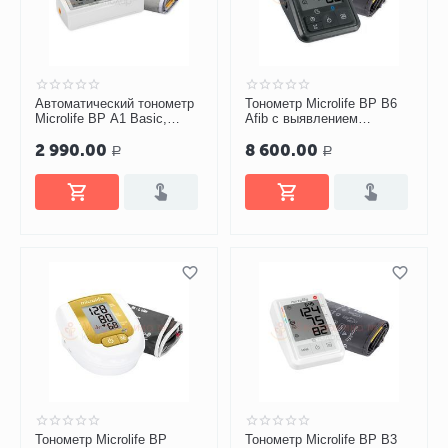
Автоматический тонометр
Тонометр Microlife BP B6
Microlife BP A1 Basic,
Afib с выявлением
манжета M-L
мерцательной аритмии и
2 990.00
8 600.00
Bluetooth, манжета M-L, с
Р
Р
адаптером
Тонометр Microlife BP
Тонометр Microlife BP B3