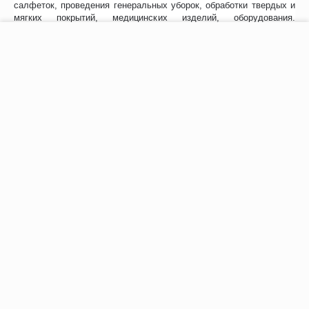
салфеток, проведения генеральных уборок, обработки твердых и
мягких покрытий, медицинских изделий, оборудования.
Допустимо применение в моющих машинах и пылесосах.
−
+
В корзину
Приготовленные рабочие растворы можно использовать
многократно в течение 1,5 месяцев.
Не теряет своих свойств даже после разморозки.
Дезинфицирующее средство концентрат Алмадез-ЭКО не требует
смывания, безопасно и разлагается естественным образом.
Отзывы
Возможно, вас это заинтересует
Рекомендуем также
Хиты продаж