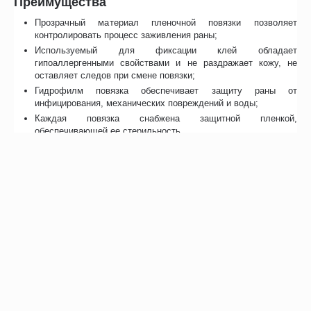
Преимущества
Прозрачный материал пленочной повязки позволяет
контролировать процесс заживления раны;
Используемый для фиксации клей обладает
гипоаллергенными свойствами и не раздражает кожу, не
оставляет следов при смене повязки;
Гидрофилм повязка обеспечивает защиту раны от
инфицирования, механических повреждений и воды;
Каждая повязка снабжена защитной пленкой,
обеспечивающей ее стерильность.
Отзывы
Возможно, вас это заинтересует
Рекомендуем также
Хиты продаж