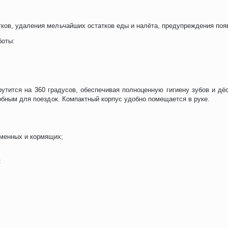
ов, удаления мельчайших остатков еды и налёта, предупреждения появл
боты:
утится на 360 градусов, обеспечивая полноценную гигиену зубов и дё
добным для поездок. Компактный корпус удобно помещается в руке.
ременных и кормящих;
: