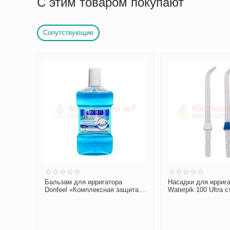
С этим товаром покупают
Сопутствующие
Насадки для ирригатора
Пародонтологическ
ащита.
Waterpik 100 Ultra стандартные
для Waterpik WP-
 мл
JT 100E
100/450/300/260
576.00
Р