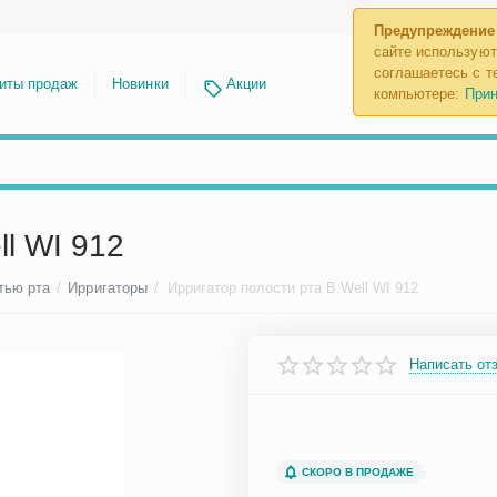
Предупреждение
сайте используют
соглашаетесь с те
иты продаж
Новинки
Акции
компьютере:
Прин
ll WI 912
тью рта
/
Ирригаторы
/
Ирригатор полости рта B.Well WI 912
Написать от
СКОРО В ПРОДАЖЕ