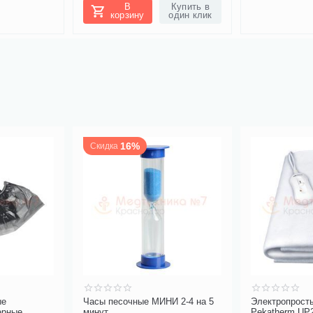
Купить в
В
один клик
корзину
И 2-4 на 5
Электропростынь двуспальная
Тепловлагооб
Pekatherm UP205D
(искусственный