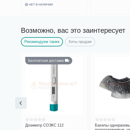
В
корзину
Возможно, вас это заинтересует
Рекомендуем также
Хиты продаж
16%
Скидка
Бахилы одноразовые
Часы песочные МИН
полиэтиленовые, черные
минут