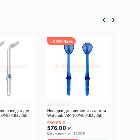
истки языка для
Насадки для имплантов,
Насадки-
00/450/300/260
коронок и мостов для Waterpik
WP-100/4
WP-100/450/300/260
14.00
Р