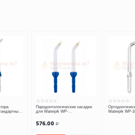
42%
Скидка
ие насадки
Ортодонтические насадки для
Насадки для ч
Waterpik WP-100/450/300/260
Waterpik WP-1
990.00
Р
576.00
Р
Вы экономите: 
4