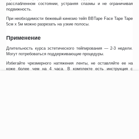
расслабленном состоянии, устраняя спазмы и не ограничивая
подвижность.
При необходимости бежевый кинезио тейп BBTape Face Tape Tape
5см х 5м можно разрезать на узкие полосы.
Применение
Длительность курса эстетического тейпирования — 2-3 недели.
Могут потребоваться поддерживающие процедуры.
Избегайте чрезмерного натяжения ленты, не оставляйте ее на
коже более чем на 4 часа. В комплекте есть инструкция с
популярными схемами аппликации.
−
+
В корзину
Отзывы
Возможно, вас это заинтересует