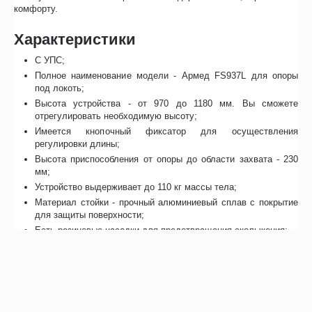
комфорту.
Характеристики
С УПС;
Полное наименование модели - Армед FS937L для опоры
под локоть;
Высота устройства - от 970 до 1180 мм. Вы сможете
отрегулировать необходимую высоту;
Имеется кнопочный фиксатор для осуществления
регулировки длины;
Высота приспособления от опоры до области захвата - 230
мм;
Устройство выдерживает до 110 кг массы тела;
Материал стойки - прочный алюминиевый сплав с покрытие
для защиты поверхности;
Есть резиновые насадки для предотвращения скольжения;
Гарантия - один год со дня продажи;
Размер - M;
Производитель - Armed.
Отзывы