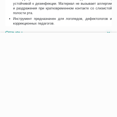
устойчивой к дезинфекции. Материал не вызывает аллергии
и раздражения при кратковременном контакте со слизистой
полости рта.
Инструмент предназначен для логопедов, дефектологов и
коррекционных педагогов.
Отзывы
−
+
В корзину
Возможно, вас это заинтересует
Рекомендуем также
Хиты продаж