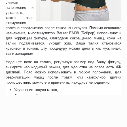
снимая
напряжение и
усталость,
также такая
стимуляция
полезна спортсменам после тяжелых нагрузок. Помимо основного
назначения, миостимулятор Beurer EM38 (Бойрер) используют и
для коррекции фигуры, благодаря сокращению мышц, кожа на
талии подтягивается, уходит жир, Ваша талия становится
красивой и тонкой. Эту процедуру можно делать как мужчинам,
так и женщинам.
Наденьте пояс на талию, регулируя размер под Вашу фигуру,
выберите необходимый режим, для удобства на поясе есть ЖК
дисплей. Пояс можно использовать в любом положении, для
реабилитации мышц после травм или каких-либо других
происшествий, можно его применять, находясь неподвижно.
Улучшение тонуса мышц;
Снятие болей в пояснице;
Снятие спазмов мышц;
Разогревание мускулатуры;
Формирование рельефа;
Использование в период реабилитации.