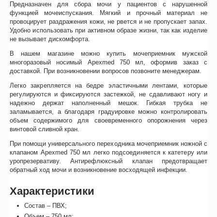
Предназначен для сбора мочи у пациентов с нарушенной
функцией мочеиспускания. Мягкий и прочный материал не
провоцирует раздражения кожи, не рвется и не пропускает запах.
Удобно использовать при активном образе жизни, так как изделие
не вызывает дискомфорта.
В нашем магазине можно купить мочеприемник мужской
многоразовый носимый Apexmed 750 мл, оформив заказ с
доставкой. При возникновении вопросов позвоните менеджерам.
Легко закрепляется на бедре эластичными лентами, которые
регулируются и фиксируются застежкой, не сдавливают ногу и
надежно держат наполненный мешок. Гибкая трубка не
заламывается, а благодаря градуировке можно контролировать
объем содержимого для своевременного опорожнения через
винтовой сливной кран.
При помощи универсального переходника мочеприемник ножной с
клапаном Apexmed 750 мл легко подсоединяется к катетеру или
уропрезервативу. Антирефлюксный клапан предотвращает
обратный ход мочи и возникновение восходящей инфекции.
Характеристики
Состав – ПВХ;
Объем – 750 мл;