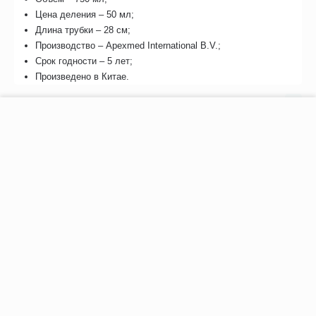
Цена деления – 50 мл;
Длина трубки – 28 см;
Производство – Apexmed International B.V.;
Срок годности – 5 лет;
Произведено в Китае.
Отзывы
−
+
В корзину
Возможно, вас это заинтересует
Рекомендуем также
Хиты продаж