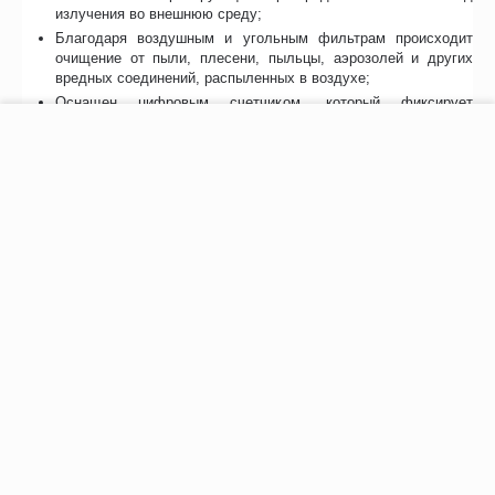
излучения во внешнюю среду;
Благодаря воздушным и угольным фильтрам происходит
очищение от пыли, плесени, пыльцы, аэрозолей и других
вредных соединений, распыленных в воздухе;
Оснащен цифровым счетчиком, который фиксирует
отработанное время уф-излучателей и обнуляется при их
−
+
В корзину
замене;
Может использоваться в присутствии людей и животных;
Корпус бактерицидного рециркулятора Дезар «Кронт» 802
выполнен из устойчивого к химическим воздействиям
пластика: допускает санитарную обработку любыми
дезинфицирующими моющими средствами;
В комплекте - регистрационное удостоверение
Росздравнадзора, руководство пользователя.
Отзывы
Возможно, вас это заинтересует