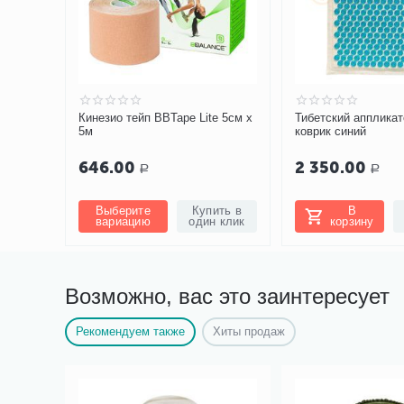
Кинезио тейп BBTape Lite 5см х
Тибетский апплика
5м
коврик синий
646.00
2 350.00
Р
Р
Выберите
Купить в
В
вариацию
один клик
корзину
Возможно, вас это заинтересует
Рекомендуем также
Хиты продаж