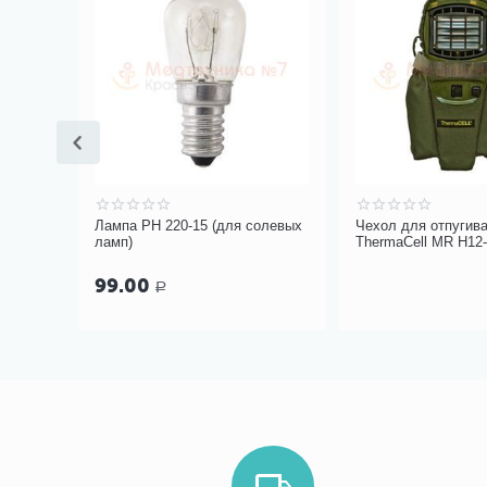
 pH
Лампа РН 220-15 (для солевых
Чехол для отпугив
ламп)
ThermaCell MR H12
(оливковый)
99.00
Р