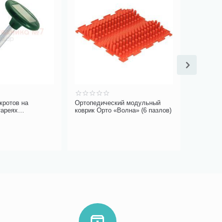
кротов на
Ортопедический модульный
Лампа Ph
тареях
коврик Орто «Волна» (6 пазлов)
G23
M-153
5 990