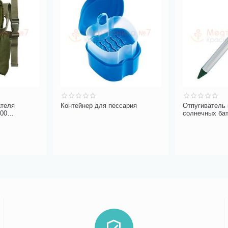
ателя
Контейнер для пессария
Отпугиватель 
-00
солнечных ба
ЭкоСнайпер S