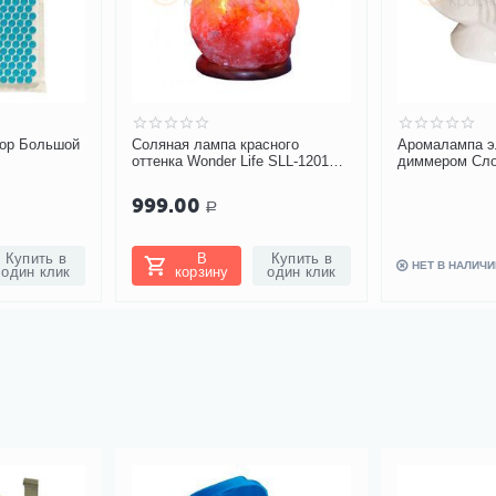
тор Большой
Соляная лампа красного
Аромалампа э
оттенка Wonder Life SLL-12012-
диммером Сло
ДНг 1-2 кг
999.00
Р
Купить в
В
Купить в
НЕТ В НАЛИЧИ
один клик
корзину
один клик