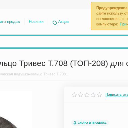
Предупреждение
сайте используют
соглашаетесь с те
иты продаж
Новинки
Акции
компьютере:
Прин
ьцо Тривес Т.708 (ТОП-208) для 
Ортопедическая подушка-кольцо Тривес Т.708 (ТОП-208) для сидения
Написать от
СКОРО В ПРОДАЖЕ