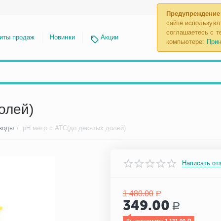
Предупреждение
сайте используют
соглашаетесь с те
иты продаж
Новинки
Акции
компьютере:
Прин
олей)
 воды
/
pH метр с АТС(до десятых долей)
Написать от
1 480.00
Р
349.00
Р