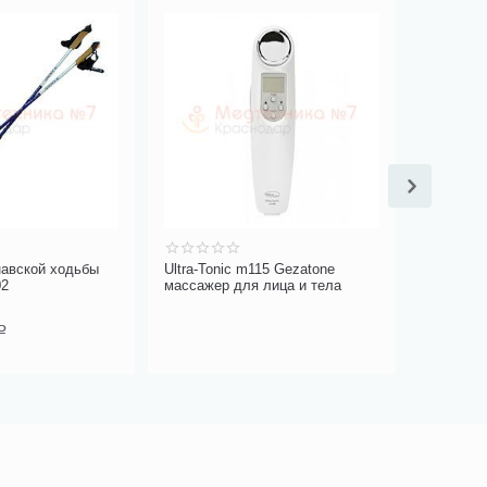
Бесплат
Скидка
навской ходьбы
Ultra-Tonic m115 Gezatone
Массажер
02
массажер для лица и тела
вокруг гл
Eyes m8
1 290.00
1 150
Р
Вы экономи