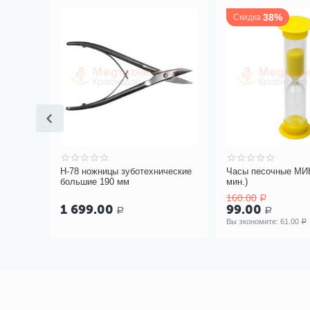
38%
Скидка
Н-78 ножницы зуботехнические
Часы песочные МИН
большие 190 мм
мин.)
160.00
Р
99.00
1 699.00
Р
Р
Вы экономите: 
61.00
Р