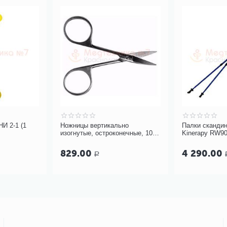
И 2-1 (1
Ножницы вертикально
Палки сканди
изогнутые, остроконечные, 100
Kinerapy RW9
мм (арт. Н-21)
829.00
4 290.00
Р