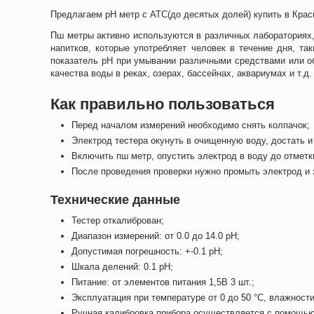
Предлагаем pH метр с АТС(до десятых долей) купить в Крас
Пш метры активно используются в различных лабораториях,
напитков, которые употребляет человек в течение дня, т
показатель pH при умывании различными средствами или об
качества воды в реках, озерах, бассейнах, аквариумах и т.д
Как правильно пользоваться
Перед началом измерений необходимо снять колпачок;
Электрод тестера окунуть в очищенную воду, достать и
Включить пш метр, опустить электрод в воду до отметк
После проведения проверки нужно промыть электрод и
Технические данные
Тестер откалиброван;
Диапазон измерений: от 0.0 до 14.0 pH;
Допустимая погрешность: +-0.1 pH;
Шкала делений: 0.1 pH;
Питание: от элементов питания 1,5В 3 шт.;
Эксплуатация при температуре от 0 до 50 °C, влажност
Ручная калибровка прибора осуществляется с помощью