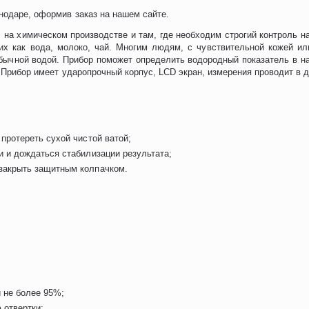
нодаре, оформив заказ на нашем сайте.
 на химическом производстве и там, где необходим строгий контроль н
аких как вода, молоко, чай. Многим людям, с чувствительной кожей и
ычной водой. Прибор поможет определить водородный показатель в на
. Прибор имеет ударопрочный корпус, LCD экран, измерения проводит в д
 протереть сухой чистой ватой;
и и дождаться стабилизации результата;
 закрыть защитным колпачком.
и не более 95%;
 отвертки;