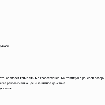
бумаги;
анавливает капиллярные кровотечения. Контактируя с раневой поверхн
также ранозаживляющее и защитное действие.
уг стомы.