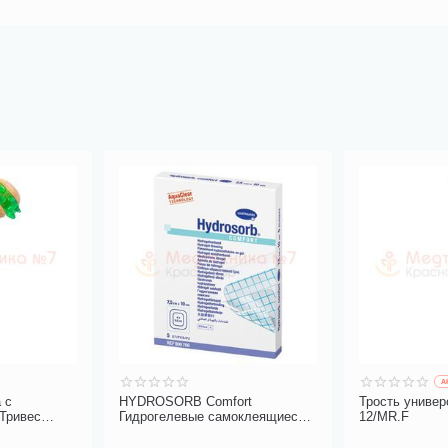
A
 с
HYDROSORB Comfort
Трость универ
 Тривес
Гидрогелевые самоклеящиеся
12/MR.F
повязки 7,5 х 10 см, 5 шт