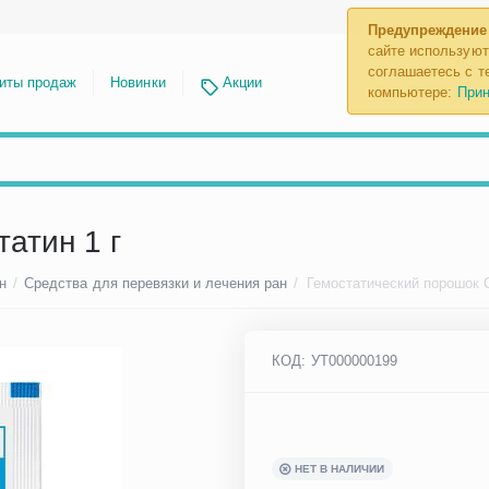
Предупреждение
сайте используют
соглашаетесь с те
иты продаж
Новинки
Акции
компьютере:
Прин
атин 1 г
н
/
Средства для перевязки и лечения ран
/
Гемостатический порошок С
КОД:
УТ000000199
НЕТ В НАЛИЧИИ