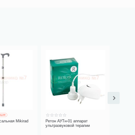
КЦИЯ
сальная Mikirad
Ретон АУТн-01 аппарат
Однораз
ультразвуковой терапии
хирургич
Certus