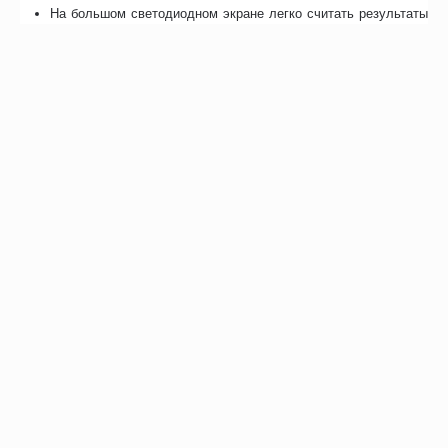
На большом светодиодном экране легко считать результаты
замеров даже в условиях слабой освещенности.
После 5 секунд бездействия происходит автоматическое
отключение.
При появлении индикатора низкой зарядки следует
самостоятельно заменить батарейки.
Особенности
Отзывы
Возможно, вас это заинтересует
Рекомендуем также
Хиты продаж