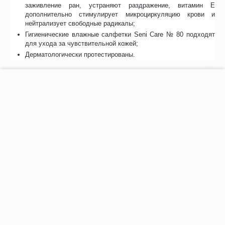
заживление ран, устраняют раздражение, витамин Е
дополнительно стимулирует микроциркуляцию крови и
нейтрализует свободные радикалы;
Гигиенические влажные салфетки Seni Care № 80 подходят
для ухода за чувствительной кожей;
Дерматологически протестированы.
Отзывы
−
+
В корзину
Возможно, вас это заинтересует
Рекомендуем также
Хиты продаж