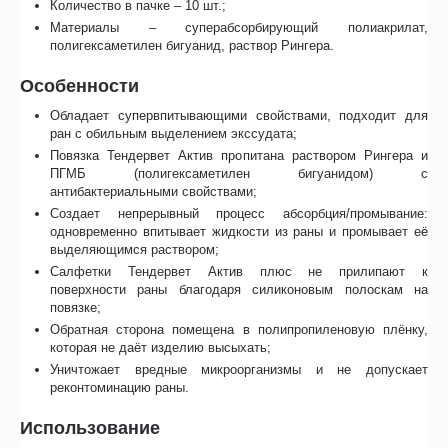
Количество в пачке – 10 шт.;
Материалы – суперабсорбирующий полиакрилат,
полигексаметилен бигуанид, раствор Рингера.
Особенности
Обладает супервпитывающими свойствами, подходит для
ран с обильным выделением экссудата;
Повязка Тендервет Актив пропитана раствором Рингера и
ПГМБ (полигексаметилен бигуанидом) с
антибактериальными свойствами;
Создает непрерывный процесс абсорбция/промывание:
одновременно впитывает жидкости из раны и промывает её
выделяющимся раствором;
Салфетки Тендервет Актив плюс не прилипают к
поверхности раны благодаря силиконовым полоскам на
повязке;
Обратная сторона помещена в полипропиленовую плёнку,
которая не даёт изделию высыхать;
Уничтожает вредные микроорганизмы и не допускает
реконтоминацию раны.
Использование