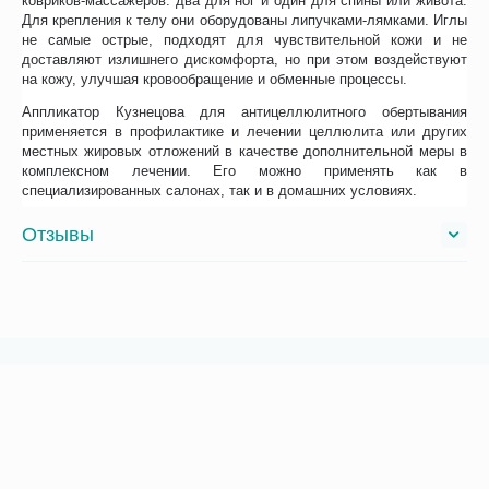
ковриков-массажеров: два для ног и один для спины или живота.
Для крепления к телу они оборудованы липучками-лямками. Иглы
не самые острые, подходят для чувствительной кожи и не
доставляют излишнего дискомфорта, но при этом воздействуют
на кожу, улучшая кровообращение и обменные процессы.
Аппликатор Кузнецова для антицеллюлитного обертывания
применяется в профилактике и лечении целлюлита или других
местных жировых отложений в качестве дополнительной меры в
комплексном лечении. Его можно применять как в
специализированных салонах, так и в домашних условиях.
Отзывы
Возможно, вас это заинтересует
Рекомендуем также
Хиты продаж