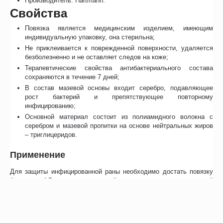
Производитель: Hartmann.
Свойства
Повязка является медицинским изделием, имеющим
индивидуальную упаковку, она стерильна;
Не приклеивается к поврежденной поверхности, удаляется
безболезненно и не оставляет следов на коже;
Терапевтические свойства антибактериального состава
сохраняются в течение 7 дней;
В состав мазевой основы входит серебро, подавляющее
рост бактерий и препятствующее повторному
инфицированию;
Основной материал состоит из полиамидного волокна с
серебром и мазевой пропитки на основе нейтральных жиров
– триглицеридов.
Применение
Для защиты инфицированной раны необходимо достать повязку
Атрауман АГ из индивидуальной упаковки, удалить защитный
слой с одной стороны и зафиксировать ее на травмированной
поверхности, после чего удалить оставшуюся бумагу. При
необходимости, для дополнительного поглощения жидкости из
раны, рекомендуется наложить впитывающую повязку.