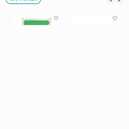
Массажер аппликатор
Озокерит Горный воск 1 кг
тибетский Большой
коврик зеленый
2 800.00
490.00
Р
Р
Возможно, вас это заинтересует