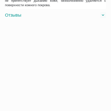
не препятствует дыханию кожи, безболезненно удаляется с
поверхности кожного покрова.
Отзывы
Возможно, вас это заинтересует
Рекомендуем также
Хиты продаж