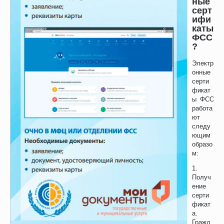
ные
серт
ифи
каты
ФСС
?
Электр
онные
серти
фикат
ы ФСС
работа
ют
следу
ющим
образо
м:
1.
Получ
ение
серти
фикат
а.
Гражд