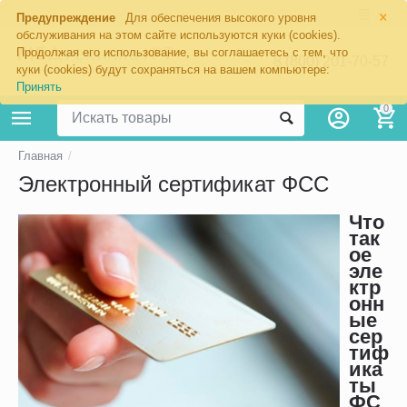
×
Предупреждение
Для обеспечения высокого уровня
обслуживания на этом сайте используются куки (cookies).
Продолжая его использование, вы соглашаетесь с тем, что
8 (800) 201-70-57
куки (cookies) будут сохраняться на вашем компьютере:
Принять
0
Главная
/
Электронный сертификат ФСС
Что
так
ое
эле
ктр
онн
ые
сер
тиф
ика
ты
ФС