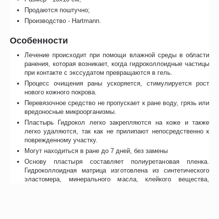
Продаются поштучно;
Производство - Hartmann.
Особенности
Лечение происходит при помощи влажной среды в области
ранения, которая возникает, когда гидроколлоидные частицы
при контакте с экссудатом превращаются в гель.
Процесс очищения раны ускоряется, стимулируется рост
нового кожного покрова.
Перевязочное средство не пропускает к ране воду, грязь или
вредоносные микроорганизмы.
Пластырь Гидрокол легко закрепляются на коже и также
легко удаляются, так как не прилипают непосредственно к
поврежденному участку.
Могут находиться в ране до 7 дней, без замены
Основу пластыря составляет полиуретановая пленка.
Гидроколлоидная матрица изготовлена из синтетического
эластомера, минерального масла, клейкого вещества,
растительной основы и карбоксиметилцелюллозы.
Предел впитывания можно определить по внешнему виду –
образованию пузыря.
Перед применением обязательно изучите инструкцию к