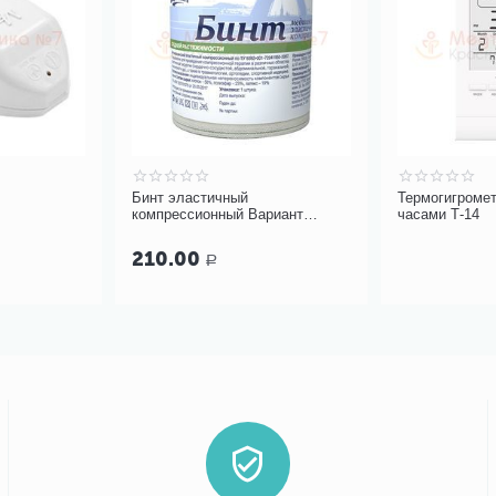
Бинт эластичный
Термогигроме
компрессионный Вариант
часами Т-14
средней растяжимости
210.00
Р