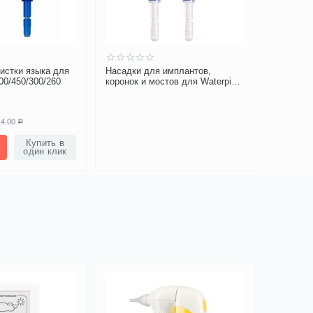
истки языка для
Насадки для имплантов,
Насадки-
00/450/300/260
коронок и мостов для Waterpik
WP-100/4
WP-100/450/300/260
14.00
Р
Купить в
один клик