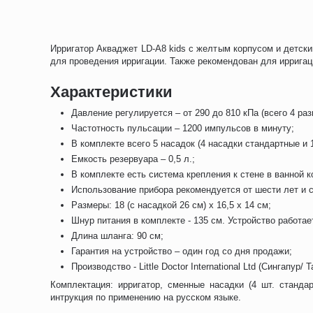
Ирригатор Акваджет LD-A8 kids с желтым корпусом и детск
для проведения ирригации. Также рекомендован для ирригац
Характеристики
Давление регулируется – от 290 до 810 кПа (всего 4 ра
Частотность пульсации – 1200 импульсов в минуту;
В комплекте всего 5 насадок (4 насадки стандартные и 
Емкость резервуара – 0,5 л.;
В комплекте есть система крепления к стене в ванной к
Использование прибора рекомендуется от шести лет и 
Размеры: 18 (с насадкой 26 см) х 16,5 х 14 см;
Шнур питания в комплекте - 135 см. Устройство работает
Длина шланга: 90 см;
Гарантия на устройство – один год со дня продажи;
Производство - Little Doctor International Ltd (Сингапур/ 
Комплектация: ирригатор, сменные насадки (4 шт. станда
интрукция по применению на русском языке.