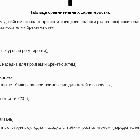
Таблица сравнительных характеристик
им дизайном позволит провести очищение полости рта на профессионал
ии носителям брекет-систем.
зных уровня регулировки);
1 насадка для ирригации брекет-систем);
омнате;
старше. Универсальное применение для детей и взрослых;
 от сети 220 В;
Тайвань).
ртные струйные), одна насадка с гибким распылителем (пародонтологи