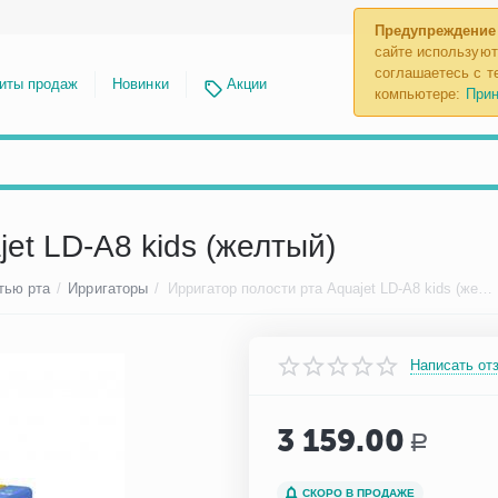
Предупреждение
сайте используют
соглашаетесь с те
иты продаж
Новинки
Акции
компьютере:
Прин
et LD-A8 kids (желтый)
тью рта
/
Ирригаторы
/
Ирригатор полости рта Aquajet LD-A8 kids (желтый)
Написать от
3 159.00
Р
СКОРО В ПРОДАЖЕ