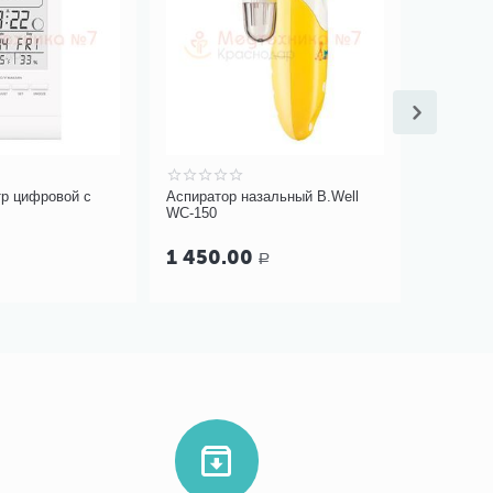
тр цифровой с
Аспиратор назальный B.Well
Ледоход
WC-150
шипами 5
1 450.00
Р