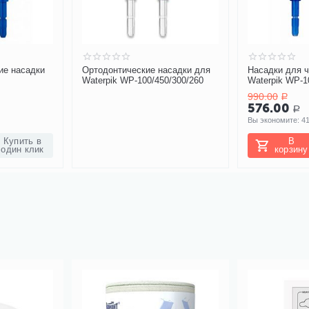
ие насадки
Ортодонтические насадки для
Насадки для ч
Waterpik WP-100/450/300/260
Waterpik WP-1
990.00
Р
576.00
Р
Вы экономите: 
4
Купить в
В
один клик
корзину