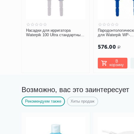
Насадки для ирригатора
Пародонтологическ
ащита.
Waterpik 100 Ultra стандартные
для Waterpik WP-
 мл
JT 100E
100/450/300/260
576.00
Р
В
корзину
Возможно, вас это заинтересует
Рекомендуем также
Хиты продаж