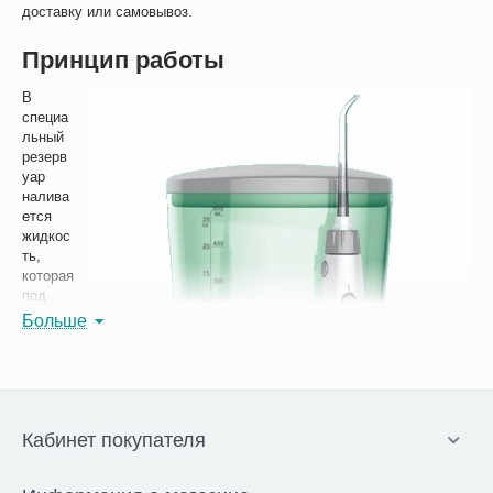
доставку или самовывоз.
Принцип работы
В
специа
льный
резерв
уар
налива
ется
жидкос
ть,
которая
под
напоро
Больше
м
подает
ся в
насадк
у.
Можно
Кабинет покупателя
исполь
зовать