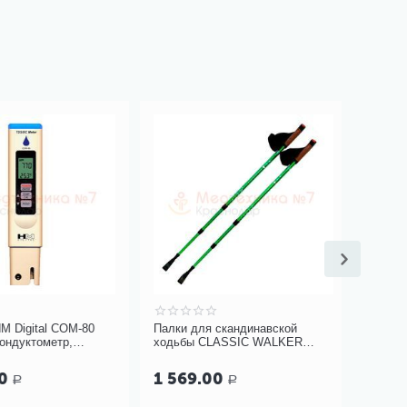
igital COM-80
Палки для скандинавской
Механиче
дуктометр,
ходьбы CLASSIC WALKER
ROBITON
GESS-915 трехсекционные
1 569.00
595.0
Р
Р