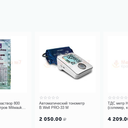
твор 800
Автоматический тонометр
ТДС метр HM D
в Milwaukee
B.Well PRO-33 М
(солемер, кон
термометр)
2 050.00
4 209.00
Р