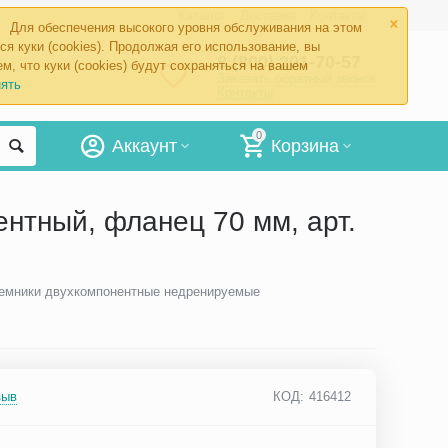
×
Каталог
Доставка
Контакты
Для обеспечения высокого уровня обслуживания на этом
ся куки (cookies). Продолжая его использование, вы
8 (800) 201-70-57
м, что куки (cookies) будут сохраняться на вашем
Заказать обратный звонок
ять
Контакты
0
Аккаунт
Корзина
нтный, фланец 70 мм, арт.
емники двухкомпонентные недренируемые
зыв
КОД:
416412