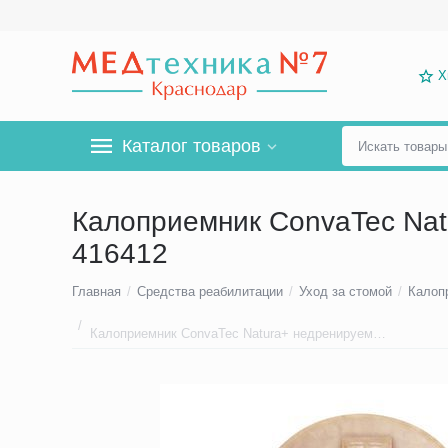
Х
Каталог товаров
Калоприемник ConvaTec Nat
416412
Главная
/
Средства реабилитации
/
Уход за стомой
/
Калоп
/
Калоприемник ConvaTec Natura+ недренируемый, двухкомпонентный, фланец 70 мм, арт. 416412