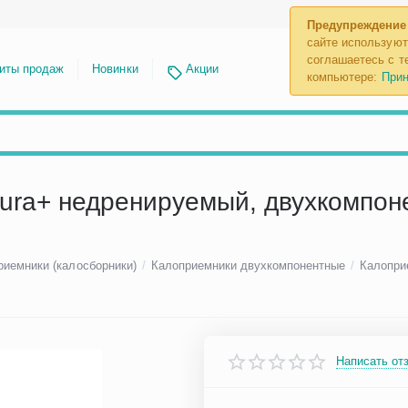
Предупреждение
сайте используют
соглашаетесь с те
иты продаж
Новинки
Акции
компьютере:
Прин
ura+ недренируемый, двухкомпоне
риемники (калосборники)
/
Калоприемники двухкомпонентные
/
Калопри
Написать от