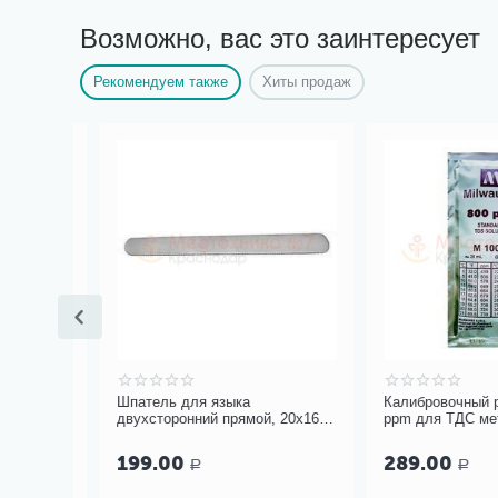
Возможно, вас это заинтересует
Рекомендуем также
Хиты продаж
а,
Шпатель для языка
Калибровочный рас
сор
двухсторонний прямой, 20х16
ppm для ТДС метро
тора
мм Ш-9
20 мл
199.00
289.00
Р
Р