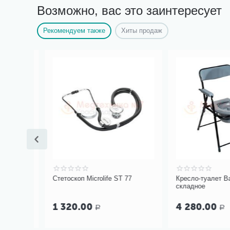
Возможно, вас это заинтересует
Рекомендуем также
Хиты продаж
нны
Стетоскоп Microlife ST 77
Кресло-туалет Bar
складное
1 320.00
4 280.00
Р
Р