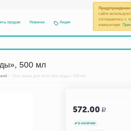
Предупреждение
сайте используют
соглашаетесь с те
иты продаж
Новинки
Акции
компьютере:
Прин
оды», 500 мл
ожей
/
Гель-пенка для тела «Без воды», 500 мл
572.00
Р
В НАЛИЧИИ