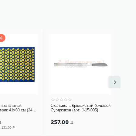
Бесплат
гольчатый
Скальпель брюшистый большой
Ионизато
к 41х60 см (242
Сурджикон (арт. J-15-005)
AkvaLIF
257.00
37 89
Р
31.00
Р