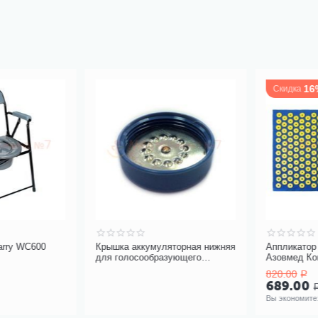
16%
Скидка
ry WC600
Крышка аккумуляторная нижняя
Аппликатор и
для голосообразующего
Азовмед Коври
аппарата Servox Digital
шт.)
820.00
Р
689.00
Р
Вы экономите: 
1