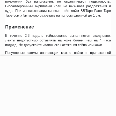
положении без напряжения, не ограничивают подвижность.
Гипоаллергенный акриловый клей не вызывает раздражения и
зуда. При использовании кинезио тейп лайм BBTape Face Tape
Tape 5см х 5м можно разрезать на полосы шириной до 1 см.
Применение
В течение 2-3 недель тейпирование выполняется ежедневно.
Ленты недопустимо оставлять на коже более, чем на 4 часа
подряд. Не допускайте излишнего натяжения тейпа или кожи.
Популярные схемы аппликации можно найти в приложенной
инструкции.
−
+
В корзину
Отзывы
Возможно, вас это заинтересует
Рекомендуем также
Хиты продаж