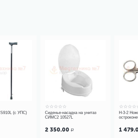
L (с УПС)
Сиденье-насадка на унитаз
Н-3-2 Ножницы
СИМС2 10527L
остроконечные
мм
2 350.00
1 479.00
Р