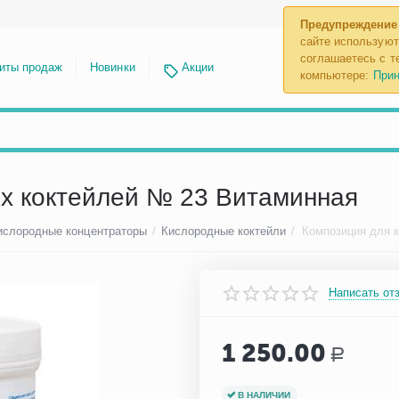
Предупреждение
сайте используют
соглашаетесь с те
иты продаж
Новинки
Акции
компьютере:
Прин
х коктейлей № 23 Витаминная
ислородные концентраторы
/
Кислородные коктейли
/
Написать от
1 250.00
Р
В НАЛИЧИИ