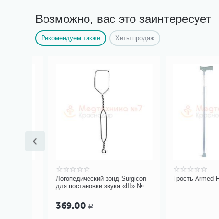
Возможно, вас это заинтересует
Рекомендуем также
Хиты продаж
дез-
Логопедический зонд Surgicon
Трость Armed FS910
для постановки звука «Ш» №5,
арт. J-50-315
369.00
Р