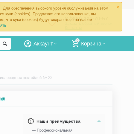
×
Каталог
Доставка
Контакты
Для обеспечения высокого уровня обслуживания на этом
ся куки (cookies). Продолжая его использование, вы
8 (800) 201-70-57
м, что куки (cookies) будут сохраняться на вашем
Заказать обратный звонок
ять
Контакты
0
Аккаунт
Корзина
Композиция для кислородных коктейлей № 23 Витаминная
зыв
Наши преимущества
— Профессиональная