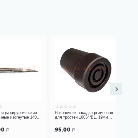
 хирургические
Наконечник-насадка резиновая
Массажер
 изогнутые 140
для тростей 10034/BL, 19мм
тибетски
(черный)
зеленый 
95.00
3 650
Р
Р