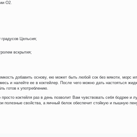
ми О2.
 градусов Цельсия;
тролем вскрытия;
емкость добавить основу, ею может быть любой сок без мякоти, морс и
сь и налейте ее в коктейлер. После чего можно дать настояться жидк
ль готов к употреблению.
просто коктейля раз в день позволит Вам чувствовать себя бодрее и л
ои полезные свойства, а яичный белок обеспечит стойкую и пышную пен