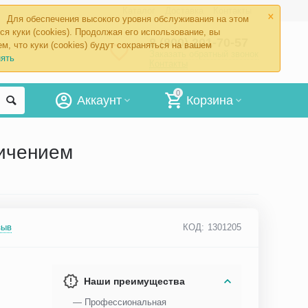
×
Каталог
Доставка
Контакты
Для обеспечения высокого уровня обслуживания на этом
ся куки (cookies). Продолжая его использование, вы
8 (800) 201-70-57
м, что куки (cookies) будут сохраняться на вашем
Заказать обратный звонок
ять
Контакты
0
Аккаунт
Корзина
личением
зыв
КОД:
1301205
Наши преимущества
— Профессиональная