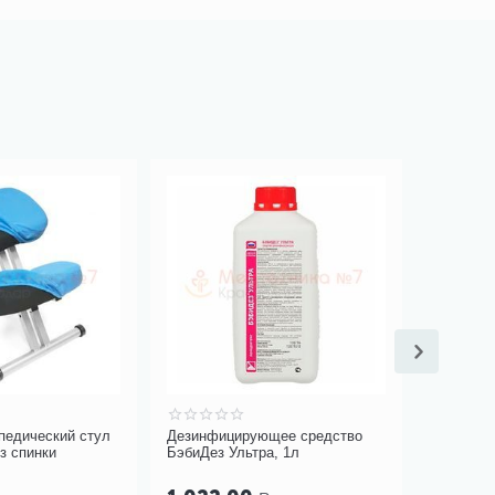
педический стул
Дезинфицирующее средство
Аккумуля
з спинки
БэбиДез Ультра, 1л
голосооб
Servox Di