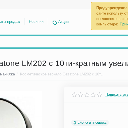
Предупреждение
сайте используют
соглашаетесь с те
иты продаж
Новинки
Акции
компьютере:
Прин
atone LM202 с 10ти-кратным уве
 макияжа
/
Косметическое зеркало Gezatone LM202 с 10ти-кратным увеличением
Написать от
СКОРО В ПРОДАЖЕ