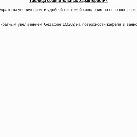
Таблица сравнительных характеристик
икратным увеличением и удобной системой крепления на основное зерка
и кратным увеличением Gezatone LM202 на поверхности кафеля в ванно