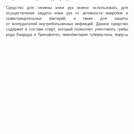
Средство для гигиены кожи рук можно использовать для
осуществления защиты кожи рук от активности микробов и
грамотрицательных бактерий, а также для защиты
от возбудителей внутрибольничных инфекций. Данное средство
содержит в составе спирт, который позволяет уничтожить грибы
рода Кандида и Трихофитон, микобактерии туберкулеза, вирусы
герпеса, гепатита В, ВИЧ и ротавирусов.
Использовать средство достаточно просто, необходимо нанести
около 3 мл геля на поверхность рук и равномерно распределить
по поверхности кожи, втирая средство до полного впитывания.
Таким образом, через 30 секунд ваши руки будут защищены и
продезинфицированы. При проведении мер уничтожения и
профилактики вирусных инфекций (герпес, ВИЧ, гепатит В,
ротавирус) нужна трёхкратная обработка. При наличии
органических загрязнений необходима обработка рук в течении 5
минут.
Отзывы