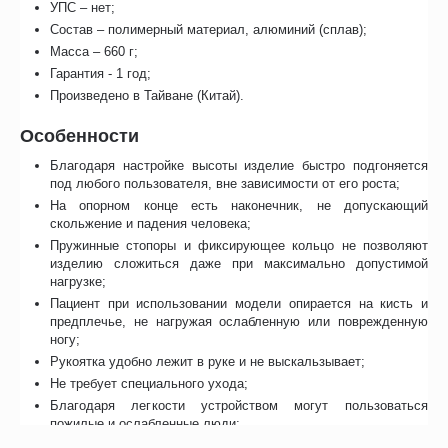
УПС – нет;
Состав – полимерный материал, алюминий (сплав);
Масса – 660 г;
Гарантия - 1 год;
Произведено в Тайване (Китай).
Особенности
Благодаря настройке высоты изделие быстро подгоняется
под любого пользователя, вне зависимости от его роста;
На опорном конце есть наконечник, не допускающий
скольжение и падения человека;
Пружинные стопоры и фиксирующее кольцо не позволяют
изделию сложиться даже при максимально допустимой
нагрузке;
Пациент при использовании модели опирается на кисть и
предплечье, не нагружая ослабленную или поврежденную
ногу;
Рукоятка удобно лежит в руке и не выскальзывает;
Не требует специального ухода;
Благодаря легкости устройством могут пользоваться
пожилые и ослабленные люди;
Конструкция разгружает поврежденную нижнюю конечность