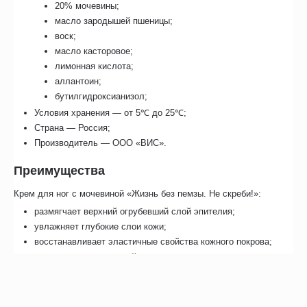
20% мочевины;
масло зародышей пшеницы;
воск;
масло касторовое;
лимонная кислота;
аллантоин;
бутилгидроксианизол;
Условия хранения — от 5℃ до 25℃;
Страна — Россия;
Производитель — ООО «ВИС».
Преимущества
Крем для ног с мочевиной «Жизнь без пемзы. Не скреби!»:
размягчает верхний огрубевший слой эпителия;
увлажняет глубокие слои кожи;
восстанавливает эластичные свойства кожного покрова;
поддерживает здоровый вид кожи стоп.
Способ применения
Очистить кожу стоп. Для лучшего эффекта ноги желательно