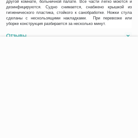
другой комнате, больничной палате. Все части легко моются и
дезинфицируются. Судно снимается, снабжено крышкой из
гигиенического пластика, стойкого к санобработке. Ножки стула
сделаны с нескользящими накладками. При перевозке или
уборке конструкция разбирается за несколько минут.
Отзывы
−
+
В корзину
Возможно, вас это заинтересует
Рекомендуем также
Хиты продаж