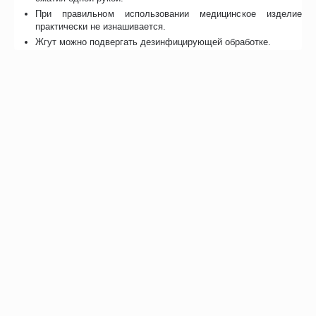
При правильном использовании медицинское изделие
практически не изнашивается.
Жгут можно подвергать дезинфицирующей обработке.
Возможно, вас это заинтересует
Рекомендуем также
Хиты продаж