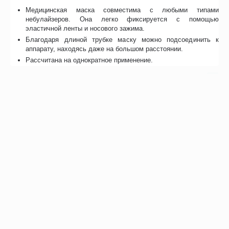
Медицинская маска совместима с любыми типами
небулайзеров. Она легко фиксируется с помощью
эластичной ленты и носового зажима.
Благодаря длиной трубке маску можно подсоединить к
аппарату, находясь даже на большом расстоянии.
Рассчитана на однократное применение.
Отзывы
Возможно, вас это заинтересует
Рекомендуем также
Хиты продаж