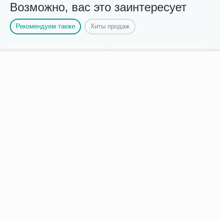
Возможно, вас это заинтересует
Рекомендуем также
Хиты продаж
−
+
В корзину
Дезинфицирующее
Ледоходы Неваляйсы
средство Ника-Хлор
Премиум 7+7 закаленных
№300, таблетки
шипов
755.00
375.00
Р
Р